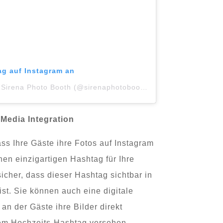
rag auf Instagram an
Ein Beitrag geteilt von Sirena Photo Booth (@sirenaphotobooth)
Media Integration
ss Ihre Gäste ihre Fotos auf Instagram
inen einzigartigen Hashtag für Ihre
sicher, dass dieser Hashtag sichtbar in
 ist. Sie können auch eine digitale
 an der Gäste ihre Bilder direkt
rem Hochzeits-Hashtag versehen